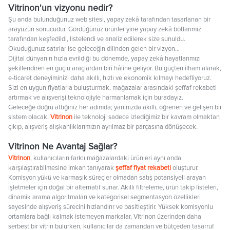
Vitrinon'un vizyonu nedir?
Şu anda bulunduğunuz web sitesi, yapay zekâ tarafından tasarlanan bir
arayüzün sonucudur. Gördüğünüz ürünler yine yapay zekâ botlarımız
tarafından keşfedildi, listelendi ve analiz edilerek size sunuldu.
Okuduğunuz satırlar ise geleceğin dilinden gelen bir vizyon…
Dijital dünyanın hızla evrildiği bu dönemde, yapay zekâ hayatlarımızı
şekillendiren en güçlü araçlardan biri hâline geliyor. Bu güçten ilham alarak,
e-ticaret deneyiminizi daha akıllı, hızlı ve ekonomik kılmayı hedefliyoruz.
Sizi en uygun fiyatlarla buluşturmak, mağazalar arasındaki şeffaf rekabeti
artırmak ve alışverişi teknolojiyle harmanlamak için buradayız.
Geleceğe doğru attığınız her adımda; yanınızda akıllı, öğrenen ve gelişen bir
sistem olacak.
Vitrinon
ile teknoloji sadece izlediğimiz bir kavram olmaktan
çıkıp, alışveriş alışkanlıklarımızın ayrılmaz bir parçasına dönüşecek.
Vitrinon Ne Avantaj Sağlar?
Vitrinon
, kullanıcıların farklı mağazalardaki ürünleri aynı anda
karşılaştırabilmesine imkan tanıyarak
şeffaf fiyat rekabeti
oluşturur.
Komisyon yükü ve karmaşık süreçler olmadan satış potansiyeli arayan
işletmeler için doğal bir alternatif sunar. Akıllı filtreleme, ürün takip listeleri,
dinamik arama algoritmaları ve kategorisel segmentasyon özellikleri
sayesinde alışveriş sürecini hızlandırır ve basitleştirir. Yüksek komisyonlu
ortamlara bağlı kalmak istemeyen markalar, Vitrinon üzerinden daha
serbest bir vitrin bulurken, kullanıcılar da zamandan ve bütçeden tasarruf