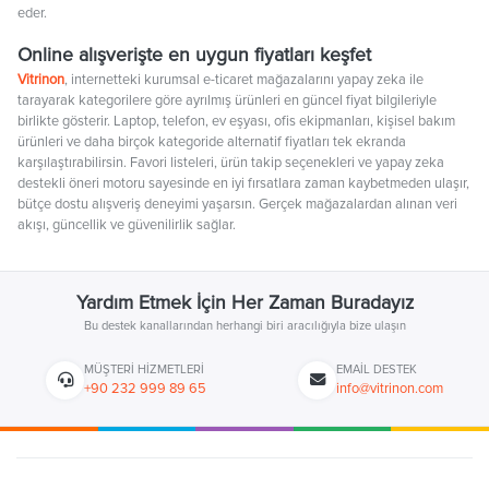
eder.
Online alışverişte en uygun fiyatları keşfet
Vitrinon
, internetteki kurumsal e-ticaret mağazalarını yapay zeka ile
tarayarak kategorilere göre ayrılmış ürünleri en güncel fiyat bilgileriyle
birlikte gösterir. Laptop, telefon, ev eşyası, ofis ekipmanları, kişisel bakım
ürünleri ve daha birçok kategoride alternatif fiyatları tek ekranda
karşılaştırabilirsin. Favori listeleri, ürün takip seçenekleri ve yapay zeka
destekli öneri motoru sayesinde en iyi fırsatlara zaman kaybetmeden ulaşır,
bütçe dostu alışveriş deneyimi yaşarsın. Gerçek mağazalardan alınan veri
akışı, güncellik ve güvenilirlik sağlar.
Yardım Etmek İçin Her Zaman Buradayız
Bu destek kanallarından herhangi biri aracılığıyla bize ulaşın
MÜŞTERI HIZMETLERI
EMAIL DESTEK
+90 232 999 89 65
info@vitrinon.com