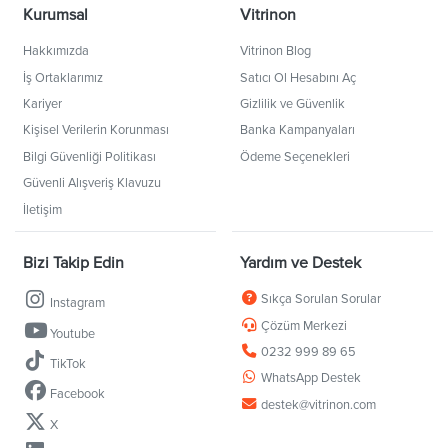
Kurumsal
Vitrinon
Hakkımızda
Vitrinon Blog
İş Ortaklarımız
Satıcı Ol Hesabını Aç
Kariyer
Gizlilik ve Güvenlik
Kişisel Verilerin Korunması
Banka Kampanyaları
Bilgi Güvenliği Politikası
Ödeme Seçenekleri
Güvenli Alışveriş Klavuzu
İletişim
Bizi Takip Edin
Yardım ve Destek
Sıkça Sorulan Sorular
Instagram
Çözüm Merkezi
Youtube
0232 999 89 65
TikTok
WhatsApp Destek
Facebook
destek@vitrinon.com
X