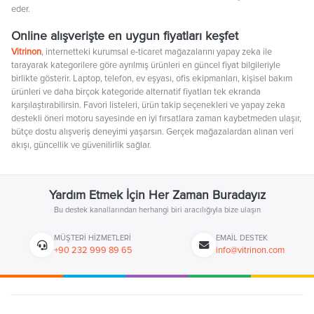
eder.
Online alışverişte en uygun fiyatları keşfet
Vitrinon
, internetteki kurumsal e-ticaret mağazalarını yapay zeka ile
tarayarak kategorilere göre ayrılmış ürünleri en güncel fiyat bilgileriyle
birlikte gösterir. Laptop, telefon, ev eşyası, ofis ekipmanları, kişisel bakım
ürünleri ve daha birçok kategoride alternatif fiyatları tek ekranda
karşılaştırabilirsin. Favori listeleri, ürün takip seçenekleri ve yapay zeka
destekli öneri motoru sayesinde en iyi fırsatlara zaman kaybetmeden ulaşır,
bütçe dostu alışveriş deneyimi yaşarsın. Gerçek mağazalardan alınan veri
akışı, güncellik ve güvenilirlik sağlar.
Yardım Etmek İçin Her Zaman Buradayız
Bu destek kanallarından herhangi biri aracılığıyla bize ulaşın
MÜŞTERI HIZMETLERI
EMAIL DESTEK
+90 232 999 89 65
info@vitrinon.com