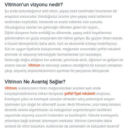
Vitrinon'un vizyonu nedir?
Şu anda bulunduğunuz web sitesi, yapay zekâ tarafından tasarlanan bir
arayüzün sonucudur. Gördüğünüz ürünler yine yapay zekâ botlarımız
tarafından keşfedildi, listelendi ve analiz edilerek size sunuldu.
Okuduğunuz satırlar ise geleceğin dilinden gelen bir vizyon…
Dijital dünyanın hızla evrildiği bu dönemde, yapay zekâ hayatlarımızı
şekillendiren en güçlü araçlardan biri hâline geliyor. Bu güçten ilham alarak,
e-ticaret deneyiminizi daha akıllı, hızlı ve ekonomik kılmayı hedefliyoruz.
Sizi en uygun fiyatlarla buluşturmak, mağazalar arasındaki şeffaf rekabeti
artırmak ve alışverişi teknolojiyle harmanlamak için buradayız.
Geleceğe doğru attığınız her adımda; yanınızda akıllı, öğrenen ve gelişen bir
sistem olacak.
Vitrinon
ile teknoloji sadece izlediğimiz bir kavram olmaktan
çıkıp, alışveriş alışkanlıklarımızın ayrılmaz bir parçasına dönüşecek.
Vitrinon Ne Avantaj Sağlar?
Vitrinon
, kullanıcıların farklı mağazalardaki ürünleri aynı anda
karşılaştırabilmesine imkan tanıyarak
şeffaf fiyat rekabeti
oluşturur.
Komisyon yükü ve karmaşık süreçler olmadan satış potansiyeli arayan
işletmeler için doğal bir alternatif sunar. Akıllı filtreleme, ürün takip listeleri,
dinamik arama algoritmaları ve kategorisel segmentasyon özellikleri
sayesinde alışveriş sürecini hızlandırır ve basitleştirir. Yüksek komisyonlu
ortamlara bağlı kalmak istemeyen markalar, Vitrinon üzerinden daha
serbest bir vitrin bulurken, kullanıcılar da zamandan ve bütçeden tasarruf