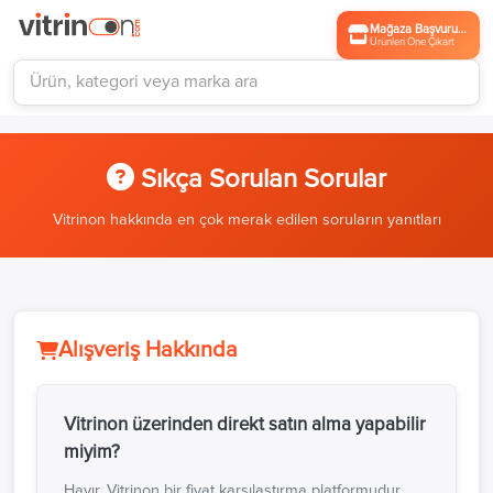
Mağaza Başvurusu
Ürünleri Öne Çıkart
Sıkça Sorulan Sorular
Vitrinon hakkında en çok merak edilen soruların yanıtları
Alışveriş Hakkında
Vitrinon üzerinden direkt satın alma yapabilir
miyim?
Hayır, Vitrinon bir fiyat karşılaştırma platformudur.