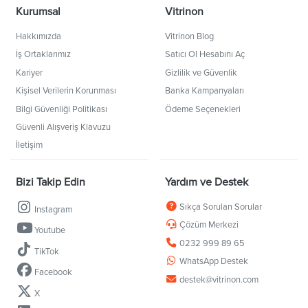
Kurumsal
Vitrinon
Hakkımızda
Vitrinon Blog
İş Ortaklarımız
Satıcı Ol Hesabını Aç
Kariyer
Gizlilik ve Güvenlik
Kişisel Verilerin Korunması
Banka Kampanyaları
Bilgi Güvenliği Politikası
Ödeme Seçenekleri
Güvenli Alışveriş Klavuzu
İletişim
Bizi Takip Edin
Yardım ve Destek
Sıkça Sorulan Sorular
Instagram
Çözüm Merkezi
Youtube
0232 999 89 65
TikTok
WhatsApp Destek
Facebook
destek@vitrinon.com
X