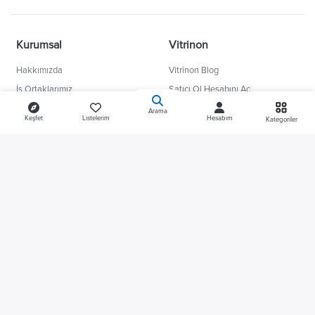
Kurumsal
Vitrinon
Hakkımızda
Vitrinon Blog
İş Ortaklarımız
Satıcı Ol Hesabını Aç
Kariyer
Gizlilik ve Güvenlik
Arama
Keşfet
Listelerim
Hesabım
Kategoriler
Kişisel Verilerin Korunması
Banka Kampanyaları
Bilgi Güvenliği Politikası
Ödeme Seçenekleri
Güvenli Alışveriş Klavuzu
İletişim
Bizi Takip Edin
Yardım ve Destek
Sıkça Sorulan Sorular
Instagram
Çözüm Merkezi
Youtube
0232 999 89 65
TikTok
WhatsApp Destek
Facebook