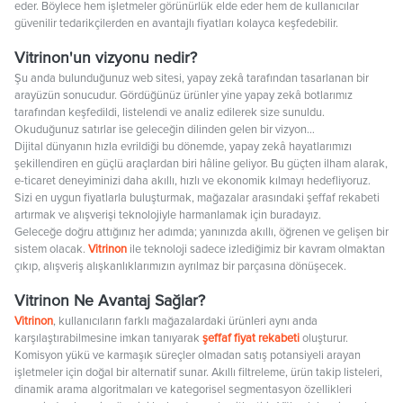
eder. Böylece hem işletmeler görünürlük elde eder hem de kullanıcılar
güvenilir tedarikçilerden en avantajlı fiyatları kolayca keşfedebilir.
Vitrinon'un vizyonu nedir?
Şu anda bulunduğunuz web sitesi, yapay zekâ tarafından tasarlanan bir
arayüzün sonucudur. Gördüğünüz ürünler yine yapay zekâ botlarımız
tarafından keşfedildi, listelendi ve analiz edilerek size sunuldu.
Okuduğunuz satırlar ise geleceğin dilinden gelen bir vizyon…
Dijital dünyanın hızla evrildiği bu dönemde, yapay zekâ hayatlarımızı
şekillendiren en güçlü araçlardan biri hâline geliyor. Bu güçten ilham alarak,
e-ticaret deneyiminizi daha akıllı, hızlı ve ekonomik kılmayı hedefliyoruz.
Sizi en uygun fiyatlarla buluşturmak, mağazalar arasındaki şeffaf rekabeti
artırmak ve alışverişi teknolojiyle harmanlamak için buradayız.
Geleceğe doğru attığınız her adımda; yanınızda akıllı, öğrenen ve gelişen bir
sistem olacak.
Vitrinon
ile teknoloji sadece izlediğimiz bir kavram olmaktan
çıkıp, alışveriş alışkanlıklarımızın ayrılmaz bir parçasına dönüşecek.
Vitrinon Ne Avantaj Sağlar?
Vitrinon
, kullanıcıların farklı mağazalardaki ürünleri aynı anda
karşılaştırabilmesine imkan tanıyarak
şeffaf fiyat rekabeti
oluşturur.
Komisyon yükü ve karmaşık süreçler olmadan satış potansiyeli arayan
işletmeler için doğal bir alternatif sunar. Akıllı filtreleme, ürün takip listeleri,
dinamik arama algoritmaları ve kategorisel segmentasyon özellikleri