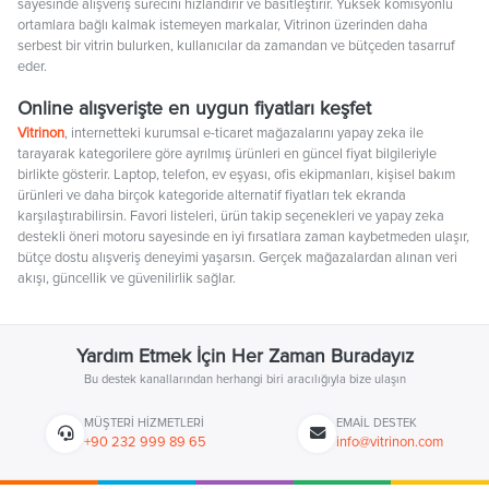
sayesinde alışveriş sürecini hızlandırır ve basitleştirir. Yüksek komisyonlu
ortamlara bağlı kalmak istemeyen markalar, Vitrinon üzerinden daha
serbest bir vitrin bulurken, kullanıcılar da zamandan ve bütçeden tasarruf
eder.
Online alışverişte en uygun fiyatları keşfet
Vitrinon
, internetteki kurumsal e-ticaret mağazalarını yapay zeka ile
tarayarak kategorilere göre ayrılmış ürünleri en güncel fiyat bilgileriyle
birlikte gösterir. Laptop, telefon, ev eşyası, ofis ekipmanları, kişisel bakım
ürünleri ve daha birçok kategoride alternatif fiyatları tek ekranda
karşılaştırabilirsin. Favori listeleri, ürün takip seçenekleri ve yapay zeka
destekli öneri motoru sayesinde en iyi fırsatlara zaman kaybetmeden ulaşır,
bütçe dostu alışveriş deneyimi yaşarsın. Gerçek mağazalardan alınan veri
akışı, güncellik ve güvenilirlik sağlar.
Yardım Etmek İçin Her Zaman Buradayız
Bu destek kanallarından herhangi biri aracılığıyla bize ulaşın
MÜŞTERI HIZMETLERI
EMAIL DESTEK
+90 232 999 89 65
info@vitrinon.com