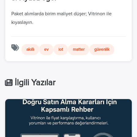
Paket alımlarda birim maliyet düşer; Vitrinon ile
kıyaslayın.
akıllı
ev
iot
matter
güvenlik
İlgili Yazılar