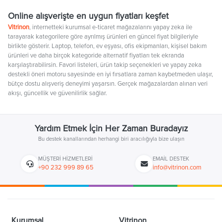
Online alışverişte en uygun fiyatları keşfet
Vitrinon
, internetteki kurumsal e-ticaret mağazalarını yapay zeka ile
tarayarak kategorilere göre ayrılmış ürünleri en güncel fiyat bilgileriyle
birlikte gösterir. Laptop, telefon, ev eşyası, ofis ekipmanları, kişisel bakım
ürünleri ve daha birçok kategoride alternatif fiyatları tek ekranda
karşılaştırabilirsin. Favori listeleri, ürün takip seçenekleri ve yapay zeka
destekli öneri motoru sayesinde en iyi fırsatlara zaman kaybetmeden ulaşır,
bütçe dostu alışveriş deneyimi yaşarsın. Gerçek mağazalardan alınan veri
akışı, güncellik ve güvenilirlik sağlar.
Yardım Etmek İçin Her Zaman Buradayız
Bu destek kanallarından herhangi biri aracılığıyla bize ulaşın
MÜŞTERI HIZMETLERI
EMAIL DESTEK
+90 232 999 89 65
info@vitrinon.com
Kurumsal
Vitrinon