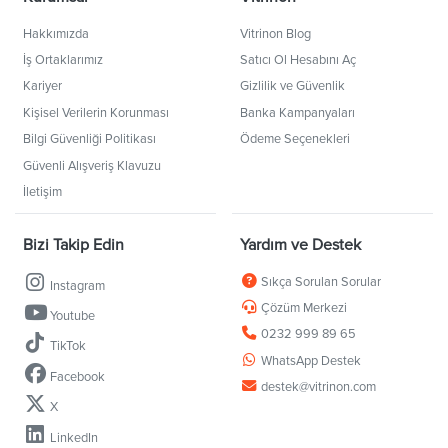
Hakkımızda
Vitrinon Blog
İş Ortaklarımız
Satıcı Ol Hesabını Aç
Kariyer
Gizlilik ve Güvenlik
Kişisel Verilerin Korunması
Banka Kampanyaları
Bilgi Güvenliği Politikası
Ödeme Seçenekleri
Güvenli Alışveriş Klavuzu
İletişim
Bizi Takip Edin
Yardım ve Destek
Sıkça Sorulan Sorular
Instagram
Çözüm Merkezi
Youtube
0232 999 89 65
TikTok
WhatsApp Destek
Facebook
destek@vitrinon.com
X
LinkedIn