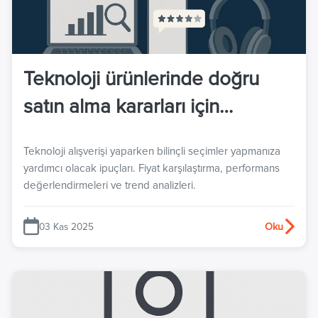
Teknoloji ürünlerinde doğru
satın alma kararları için
kapsamlı rehber. Vitrinon ile
Teknoloji alışverişi yaparken bilinçli seçimler yapmanıza
fiyat karşılaştırma, kullanıcı
yardımcı olacak ipuçları. Fiyat karşılaştırma, performans
yorumları ve performans
değerlendirmeleri ve trend analizleri.
değerlendirmeleri.
03 Kas 2025
Oku