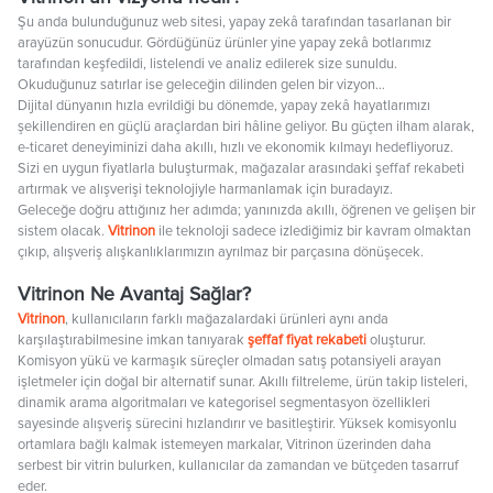
Şu anda bulunduğunuz web sitesi, yapay zekâ tarafından tasarlanan bir
arayüzün sonucudur. Gördüğünüz ürünler yine yapay zekâ botlarımız
tarafından keşfedildi, listelendi ve analiz edilerek size sunuldu.
Okuduğunuz satırlar ise geleceğin dilinden gelen bir vizyon…
Dijital dünyanın hızla evrildiği bu dönemde, yapay zekâ hayatlarımızı
şekillendiren en güçlü araçlardan biri hâline geliyor. Bu güçten ilham alarak,
e-ticaret deneyiminizi daha akıllı, hızlı ve ekonomik kılmayı hedefliyoruz.
Sizi en uygun fiyatlarla buluşturmak, mağazalar arasındaki şeffaf rekabeti
artırmak ve alışverişi teknolojiyle harmanlamak için buradayız.
Geleceğe doğru attığınız her adımda; yanınızda akıllı, öğrenen ve gelişen bir
sistem olacak.
Vitrinon
ile teknoloji sadece izlediğimiz bir kavram olmaktan
çıkıp, alışveriş alışkanlıklarımızın ayrılmaz bir parçasına dönüşecek.
Vitrinon Ne Avantaj Sağlar?
Vitrinon
, kullanıcıların farklı mağazalardaki ürünleri aynı anda
karşılaştırabilmesine imkan tanıyarak
şeffaf fiyat rekabeti
oluşturur.
Komisyon yükü ve karmaşık süreçler olmadan satış potansiyeli arayan
işletmeler için doğal bir alternatif sunar. Akıllı filtreleme, ürün takip listeleri,
dinamik arama algoritmaları ve kategorisel segmentasyon özellikleri
sayesinde alışveriş sürecini hızlandırır ve basitleştirir. Yüksek komisyonlu
ortamlara bağlı kalmak istemeyen markalar, Vitrinon üzerinden daha
serbest bir vitrin bulurken, kullanıcılar da zamandan ve bütçeden tasarruf
eder.