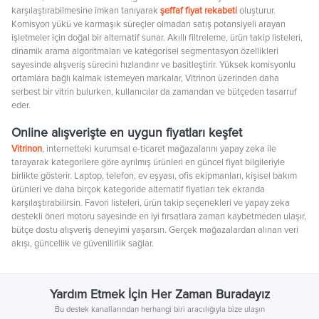
karşılaştırabilmesine imkan tanıyarak
şeffaf fiyat rekabeti
oluşturur.
Komisyon yükü ve karmaşık süreçler olmadan satış potansiyeli arayan
işletmeler için doğal bir alternatif sunar. Akıllı filtreleme, ürün takip listeleri,
dinamik arama algoritmaları ve kategorisel segmentasyon özellikleri
sayesinde alışveriş sürecini hızlandırır ve basitleştirir. Yüksek komisyonlu
ortamlara bağlı kalmak istemeyen markalar, Vitrinon üzerinden daha
serbest bir vitrin bulurken, kullanıcılar da zamandan ve bütçeden tasarruf
eder.
Online alışverişte en uygun fiyatları keşfet
Vitrinon
, internetteki kurumsal e-ticaret mağazalarını yapay zeka ile
tarayarak kategorilere göre ayrılmış ürünleri en güncel fiyat bilgileriyle
birlikte gösterir. Laptop, telefon, ev eşyası, ofis ekipmanları, kişisel bakım
ürünleri ve daha birçok kategoride alternatif fiyatları tek ekranda
karşılaştırabilirsin. Favori listeleri, ürün takip seçenekleri ve yapay zeka
destekli öneri motoru sayesinde en iyi fırsatlara zaman kaybetmeden ulaşır,
bütçe dostu alışveriş deneyimi yaşarsın. Gerçek mağazalardan alınan veri
akışı, güncellik ve güvenilirlik sağlar.
Yardım Etmek İçin Her Zaman Buradayız
Bu destek kanallarından herhangi biri aracılığıyla bize ulaşın