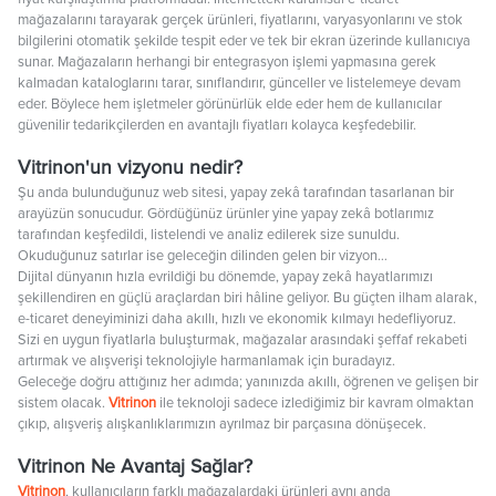
mağazalarını tarayarak gerçek ürünleri, fiyatlarını, varyasyonlarını ve stok
bilgilerini otomatik şekilde tespit eder ve tek bir ekran üzerinde kullanıcıya
sunar. Mağazaların herhangi bir entegrasyon işlemi yapmasına gerek
kalmadan kataloglarını tarar, sınıflandırır, günceller ve listelemeye devam
eder. Böylece hem işletmeler görünürlük elde eder hem de kullanıcılar
güvenilir tedarikçilerden en avantajlı fiyatları kolayca keşfedebilir.
Vitrinon'un vizyonu nedir?
Şu anda bulunduğunuz web sitesi, yapay zekâ tarafından tasarlanan bir
arayüzün sonucudur. Gördüğünüz ürünler yine yapay zekâ botlarımız
tarafından keşfedildi, listelendi ve analiz edilerek size sunuldu.
Okuduğunuz satırlar ise geleceğin dilinden gelen bir vizyon…
Dijital dünyanın hızla evrildiği bu dönemde, yapay zekâ hayatlarımızı
şekillendiren en güçlü araçlardan biri hâline geliyor. Bu güçten ilham alarak,
e-ticaret deneyiminizi daha akıllı, hızlı ve ekonomik kılmayı hedefliyoruz.
Sizi en uygun fiyatlarla buluşturmak, mağazalar arasındaki şeffaf rekabeti
artırmak ve alışverişi teknolojiyle harmanlamak için buradayız.
Geleceğe doğru attığınız her adımda; yanınızda akıllı, öğrenen ve gelişen bir
sistem olacak.
Vitrinon
ile teknoloji sadece izlediğimiz bir kavram olmaktan
çıkıp, alışveriş alışkanlıklarımızın ayrılmaz bir parçasına dönüşecek.
Vitrinon Ne Avantaj Sağlar?
Vitrinon
, kullanıcıların farklı mağazalardaki ürünleri aynı anda