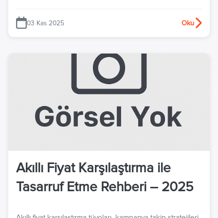
değerlendirmeleri.
03 Kas 2025
Oku
Akıllı Fiyat Karşılaştırma ile
Tasarruf Etme Rehberi – 2025
Akıllı fiyat karşılaştırma tüyoları, kampanya takip stratejileri