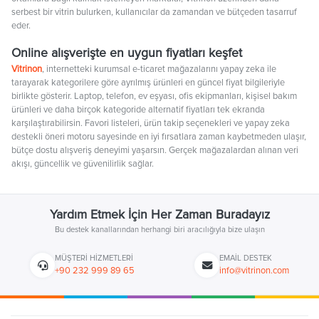
serbest bir vitrin bulurken, kullanıcılar da zamandan ve bütçeden tasarruf
eder.
Online alışverişte en uygun fiyatları keşfet
Vitrinon
, internetteki kurumsal e-ticaret mağazalarını yapay zeka ile
tarayarak kategorilere göre ayrılmış ürünleri en güncel fiyat bilgileriyle
birlikte gösterir. Laptop, telefon, ev eşyası, ofis ekipmanları, kişisel bakım
ürünleri ve daha birçok kategoride alternatif fiyatları tek ekranda
karşılaştırabilirsin. Favori listeleri, ürün takip seçenekleri ve yapay zeka
destekli öneri motoru sayesinde en iyi fırsatlara zaman kaybetmeden ulaşır,
bütçe dostu alışveriş deneyimi yaşarsın. Gerçek mağazalardan alınan veri
akışı, güncellik ve güvenilirlik sağlar.
Yardım Etmek İçin Her Zaman Buradayız
Bu destek kanallarından herhangi biri aracılığıyla bize ulaşın
MÜŞTERI HIZMETLERI
EMAIL DESTEK
+90 232 999 89 65
info@vitrinon.com