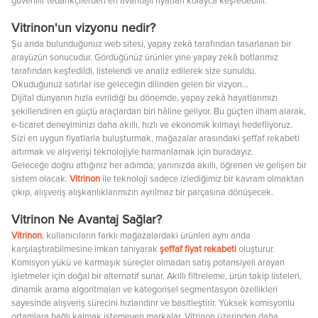
güvenilir tedarikçilerden en avantajlı fiyatları kolayca keşfedebilir.
Vitrinon'un vizyonu nedir?
Şu anda bulunduğunuz web sitesi, yapay zekâ tarafından tasarlanan bir
arayüzün sonucudur. Gördüğünüz ürünler yine yapay zekâ botlarımız
tarafından keşfedildi, listelendi ve analiz edilerek size sunuldu.
Okuduğunuz satırlar ise geleceğin dilinden gelen bir vizyon…
Dijital dünyanın hızla evrildiği bu dönemde, yapay zekâ hayatlarımızı
şekillendiren en güçlü araçlardan biri hâline geliyor. Bu güçten ilham alarak,
e-ticaret deneyiminizi daha akıllı, hızlı ve ekonomik kılmayı hedefliyoruz.
Sizi en uygun fiyatlarla buluşturmak, mağazalar arasındaki şeffaf rekabeti
artırmak ve alışverişi teknolojiyle harmanlamak için buradayız.
Geleceğe doğru attığınız her adımda; yanınızda akıllı, öğrenen ve gelişen bir
sistem olacak.
Vitrinon
ile teknoloji sadece izlediğimiz bir kavram olmaktan
çıkıp, alışveriş alışkanlıklarımızın ayrılmaz bir parçasına dönüşecek.
Vitrinon Ne Avantaj Sağlar?
Vitrinon
, kullanıcıların farklı mağazalardaki ürünleri aynı anda
karşılaştırabilmesine imkan tanıyarak
şeffaf fiyat rekabeti
oluşturur.
Komisyon yükü ve karmaşık süreçler olmadan satış potansiyeli arayan
işletmeler için doğal bir alternatif sunar. Akıllı filtreleme, ürün takip listeleri,
dinamik arama algoritmaları ve kategorisel segmentasyon özellikleri
sayesinde alışveriş sürecini hızlandırır ve basitleştirir. Yüksek komisyonlu
ortamlara bağlı kalmak istemeyen markalar, Vitrinon üzerinden daha