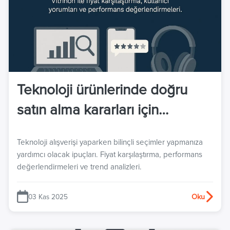
Teknoloji ürünlerinde doğru
satın alma kararları için
kapsamlı rehber. Vitrinon ile
Teknoloji alışverişi yaparken bilinçli seçimler yapmanıza
fiyat karşılaştırma, kullanıcı
yardımcı olacak ipuçları. Fiyat karşılaştırma, performans
yorumları ve performans
değerlendirmeleri ve trend analizleri.
değerlendirmeleri.
03 Kas 2025
Oku