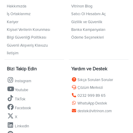
Hakkımızda
Vitrinon Blog
İş Ortaklarımız
Satıcı Ol Hesabını Aç
Kariyer
Gizlilik ve Güvenlik
Kişisel Verilerin Korunması
Banka Kampanyaları
Bilgi Güvenliği Politikası
Ödeme Seçenekleri
Güvenli Alışveriş Klavuzu
İletişim
Bizi Takip Edin
Yardım ve Destek
Sıkça Sorulan Sorular
Instagram
Çözüm Merkezi
Youtube
0232 999 89 65
TikTok
WhatsApp Destek
Facebook
destek@vitrinon.com
X
LinkedIn