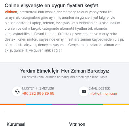
Online alışverişte en uygun fiyatları keşfet
Vitrinon
, internetteki kurumsal e-ticaret mağazalarını yapay zeka ile
tarayarak kategorilere göre ayrılmış ürünleri en güncel fiyat bilgileriyle
birlikte gösterir. Laptop, telefon, ev eşyası, ofis ekipmanları, kişisel bakım
ürünleri ve daha birçok kategoride alternatif fiyatları tek ekranda
karşılaştırabilirsin. Favori listeleri, ürün takip seçenekleri ve yapay zeka
destekli öneri motoru sayesinde en iyi fırsatlara zaman kaybetmeden ulaşır,
bütçe dostu alışveriş deneyimi yaşarsın. Gerçek mağazalardan alınan veri
akışı, güncellik ve güvenilirlik sağlar.
Yardım Etmek İçin Her Zaman Buradayız
Bu destek kanallarından herhangi biri aracılığıyla bize ulaşın
MÜŞTERI HIZMETLERI
EMAIL DESTEK
+90 232 999 89 65
info@vitrinon.com
Kurumsal
Vitrinon