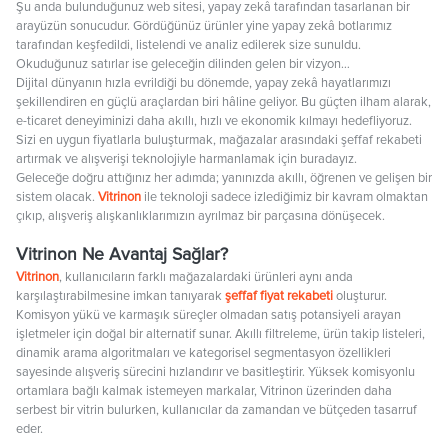
Şu anda bulunduğunuz web sitesi, yapay zekâ tarafından tasarlanan bir
arayüzün sonucudur. Gördüğünüz ürünler yine yapay zekâ botlarımız
tarafından keşfedildi, listelendi ve analiz edilerek size sunuldu.
Okuduğunuz satırlar ise geleceğin dilinden gelen bir vizyon…
Dijital dünyanın hızla evrildiği bu dönemde, yapay zekâ hayatlarımızı
şekillendiren en güçlü araçlardan biri hâline geliyor. Bu güçten ilham alarak,
e-ticaret deneyiminizi daha akıllı, hızlı ve ekonomik kılmayı hedefliyoruz.
Sizi en uygun fiyatlarla buluşturmak, mağazalar arasındaki şeffaf rekabeti
artırmak ve alışverişi teknolojiyle harmanlamak için buradayız.
Geleceğe doğru attığınız her adımda; yanınızda akıllı, öğrenen ve gelişen bir
sistem olacak.
Vitrinon
ile teknoloji sadece izlediğimiz bir kavram olmaktan
çıkıp, alışveriş alışkanlıklarımızın ayrılmaz bir parçasına dönüşecek.
Vitrinon Ne Avantaj Sağlar?
Vitrinon
, kullanıcıların farklı mağazalardaki ürünleri aynı anda
karşılaştırabilmesine imkan tanıyarak
şeffaf fiyat rekabeti
oluşturur.
Komisyon yükü ve karmaşık süreçler olmadan satış potansiyeli arayan
işletmeler için doğal bir alternatif sunar. Akıllı filtreleme, ürün takip listeleri,
dinamik arama algoritmaları ve kategorisel segmentasyon özellikleri
sayesinde alışveriş sürecini hızlandırır ve basitleştirir. Yüksek komisyonlu
ortamlara bağlı kalmak istemeyen markalar, Vitrinon üzerinden daha
serbest bir vitrin bulurken, kullanıcılar da zamandan ve bütçeden tasarruf
eder.