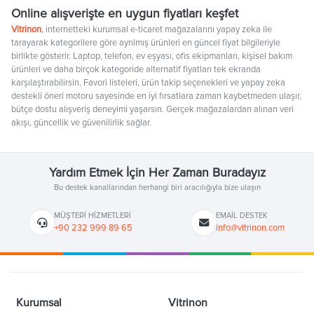
Online alışverişte en uygun fiyatları keşfet
Vitrinon
, internetteki kurumsal e-ticaret mağazalarını yapay zeka ile
tarayarak kategorilere göre ayrılmış ürünleri en güncel fiyat bilgileriyle
birlikte gösterir. Laptop, telefon, ev eşyası, ofis ekipmanları, kişisel bakım
ürünleri ve daha birçok kategoride alternatif fiyatları tek ekranda
karşılaştırabilirsin. Favori listeleri, ürün takip seçenekleri ve yapay zeka
destekli öneri motoru sayesinde en iyi fırsatlara zaman kaybetmeden ulaşır,
bütçe dostu alışveriş deneyimi yaşarsın. Gerçek mağazalardan alınan veri
akışı, güncellik ve güvenilirlik sağlar.
Yardım Etmek İçin Her Zaman Buradayız
Bu destek kanallarından herhangi biri aracılığıyla bize ulaşın
MÜŞTERI HIZMETLERI
EMAIL DESTEK
+90 232 999 89 65
info@vitrinon.com
Kurumsal
Vitrinon