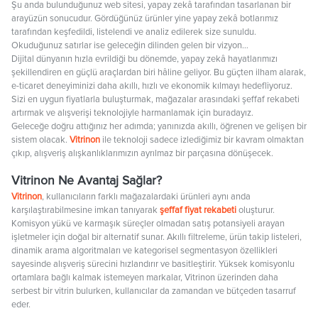
Şu anda bulunduğunuz web sitesi, yapay zekâ tarafından tasarlanan bir
arayüzün sonucudur. Gördüğünüz ürünler yine yapay zekâ botlarımız
tarafından keşfedildi, listelendi ve analiz edilerek size sunuldu.
Okuduğunuz satırlar ise geleceğin dilinden gelen bir vizyon…
Dijital dünyanın hızla evrildiği bu dönemde, yapay zekâ hayatlarımızı
şekillendiren en güçlü araçlardan biri hâline geliyor. Bu güçten ilham alarak,
e-ticaret deneyiminizi daha akıllı, hızlı ve ekonomik kılmayı hedefliyoruz.
Sizi en uygun fiyatlarla buluşturmak, mağazalar arasındaki şeffaf rekabeti
artırmak ve alışverişi teknolojiyle harmanlamak için buradayız.
Geleceğe doğru attığınız her adımda; yanınızda akıllı, öğrenen ve gelişen bir
sistem olacak.
Vitrinon
ile teknoloji sadece izlediğimiz bir kavram olmaktan
çıkıp, alışveriş alışkanlıklarımızın ayrılmaz bir parçasına dönüşecek.
Vitrinon Ne Avantaj Sağlar?
Vitrinon
, kullanıcıların farklı mağazalardaki ürünleri aynı anda
karşılaştırabilmesine imkan tanıyarak
şeffaf fiyat rekabeti
oluşturur.
Komisyon yükü ve karmaşık süreçler olmadan satış potansiyeli arayan
işletmeler için doğal bir alternatif sunar. Akıllı filtreleme, ürün takip listeleri,
dinamik arama algoritmaları ve kategorisel segmentasyon özellikleri
sayesinde alışveriş sürecini hızlandırır ve basitleştirir. Yüksek komisyonlu
ortamlara bağlı kalmak istemeyen markalar, Vitrinon üzerinden daha
serbest bir vitrin bulurken, kullanıcılar da zamandan ve bütçeden tasarruf
eder.