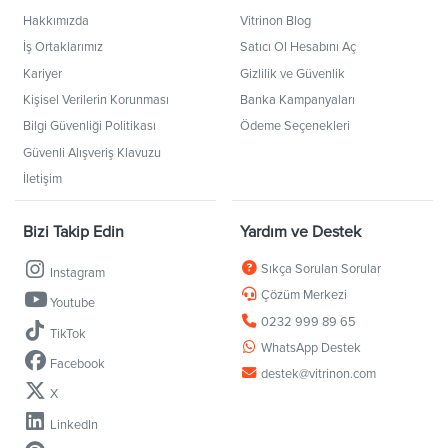
Hakkımızda
Vitrinon Blog
İş Ortaklarımız
Satıcı Ol Hesabını Aç
Kariyer
Gizlilik ve Güvenlik
Kişisel Verilerin Korunması
Banka Kampanyaları
Bilgi Güvenliği Politikası
Ödeme Seçenekleri
Güvenli Alışveriş Klavuzu
İletişim
Bizi Takip Edin
Yardım ve Destek
Sıkça Sorulan Sorular
Instagram
Çözüm Merkezi
Youtube
0232 999 89 65
TikTok
WhatsApp Destek
Facebook
destek@vitrinon.com
X
LinkedIn