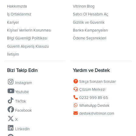
Hakkımızda
Vitrinon Blog
İş Ortaklarımız
Satıcı Ol Hesabını Aç
Kariyer
Gizlilik ve Güvenlik
Kişisel Verilerin Korunması
Banka Kampanyaları
Bilgi Güvenliği Politikası
Ödeme Seçenekleri
Güvenli Alışveriş Klavuzu
İletişim
Bizi Takip Edin
Yardım ve Destek
Sıkça Sorulan Sorular
Instagram
Çözüm Merkezi
Youtube
0232 999 89 65
TikTok
WhatsApp Destek
Facebook
destek@vitrinon.com
X
LinkedIn