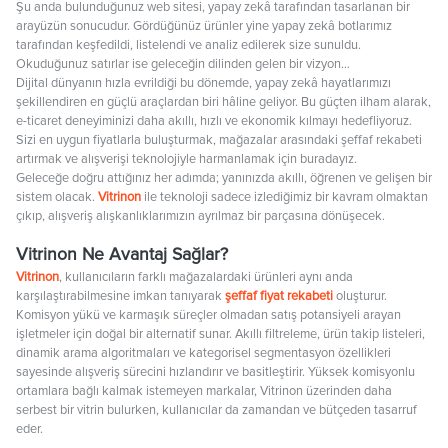
Şu anda bulunduğunuz web sitesi, yapay zekâ tarafından tasarlanan bir
arayüzün sonucudur. Gördüğünüz ürünler yine yapay zekâ botlarımız
tarafından keşfedildi, listelendi ve analiz edilerek size sunuldu.
Okuduğunuz satırlar ise geleceğin dilinden gelen bir vizyon…
Dijital dünyanın hızla evrildiği bu dönemde, yapay zekâ hayatlarımızı
şekillendiren en güçlü araçlardan biri hâline geliyor. Bu güçten ilham alarak,
e-ticaret deneyiminizi daha akıllı, hızlı ve ekonomik kılmayı hedefliyoruz.
Sizi en uygun fiyatlarla buluşturmak, mağazalar arasındaki şeffaf rekabeti
artırmak ve alışverişi teknolojiyle harmanlamak için buradayız.
Geleceğe doğru attığınız her adımda; yanınızda akıllı, öğrenen ve gelişen bir
sistem olacak.
Vitrinon
ile teknoloji sadece izlediğimiz bir kavram olmaktan
çıkıp, alışveriş alışkanlıklarımızın ayrılmaz bir parçasına dönüşecek.
Vitrinon Ne Avantaj Sağlar?
Vitrinon
, kullanıcıların farklı mağazalardaki ürünleri aynı anda
karşılaştırabilmesine imkan tanıyarak
şeffaf fiyat rekabeti
oluşturur.
Komisyon yükü ve karmaşık süreçler olmadan satış potansiyeli arayan
işletmeler için doğal bir alternatif sunar. Akıllı filtreleme, ürün takip listeleri,
dinamik arama algoritmaları ve kategorisel segmentasyon özellikleri
sayesinde alışveriş sürecini hızlandırır ve basitleştirir. Yüksek komisyonlu
ortamlara bağlı kalmak istemeyen markalar, Vitrinon üzerinden daha
serbest bir vitrin bulurken, kullanıcılar da zamandan ve bütçeden tasarruf
eder.