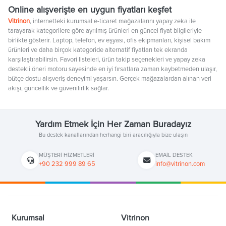
Online alışverişte en uygun fiyatları keşfet
Vitrinon
, internetteki kurumsal e-ticaret mağazalarını yapay zeka ile
tarayarak kategorilere göre ayrılmış ürünleri en güncel fiyat bilgileriyle
birlikte gösterir. Laptop, telefon, ev eşyası, ofis ekipmanları, kişisel bakım
ürünleri ve daha birçok kategoride alternatif fiyatları tek ekranda
karşılaştırabilirsin. Favori listeleri, ürün takip seçenekleri ve yapay zeka
destekli öneri motoru sayesinde en iyi fırsatlara zaman kaybetmeden ulaşır,
bütçe dostu alışveriş deneyimi yaşarsın. Gerçek mağazalardan alınan veri
akışı, güncellik ve güvenilirlik sağlar.
Yardım Etmek İçin Her Zaman Buradayız
Bu destek kanallarından herhangi biri aracılığıyla bize ulaşın
MÜŞTERI HIZMETLERI
EMAIL DESTEK
+90 232 999 89 65
info@vitrinon.com
Kurumsal
Vitrinon