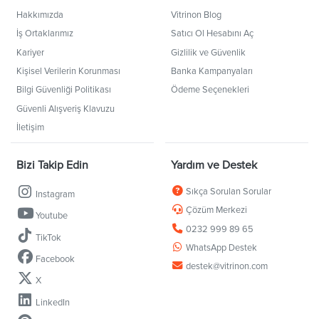
Hakkımızda
Vitrinon Blog
İş Ortaklarımız
Satıcı Ol Hesabını Aç
Kariyer
Gizlilik ve Güvenlik
Kişisel Verilerin Korunması
Banka Kampanyaları
Bilgi Güvenliği Politikası
Ödeme Seçenekleri
Güvenli Alışveriş Klavuzu
İletişim
Bizi Takip Edin
Yardım ve Destek
Sıkça Sorulan Sorular
Instagram
Çözüm Merkezi
Youtube
0232 999 89 65
TikTok
WhatsApp Destek
Facebook
destek@vitrinon.com
X
LinkedIn