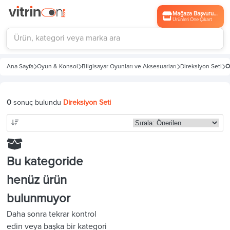
Mağaza Başvurusu
Ürünleri Öne Çıkart
Ana Sayfa
Oyun & Konsol
Bilgisayar Oyunları ve Aksesuarları
Direksiyon Seti
O
0
sonuç bulundu
Direksiyon Seti
Bu kategoride
henüz ürün
bulunmuyor
Daha sonra tekrar kontrol
edin veya başka bir kategori