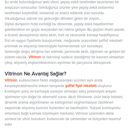
Şu anda bulunduğunuz web sitesi, yapay zekâ tarafından tasarlanan bir
arayüzün sonucudur. Gördüğünüz ürünler yine yapay zekâ botlarımız
tarafından keşfedildi, listelendi ve analiz edilerek size sunuldu.
Okuduğunuz satırlar ise geleceğin dilinden gelen bir vizyon…
Dijital dünyanın hızla evrildiği bu dönemde, yapay zekâ hayatlarımızı
şekillendiren en güçlü araçlardan biri hâline geliyor. Bu güçten ilham alarak,
e-ticaret deneyiminizi daha akıllı, hızlı ve ekonomik kılmayı hedefliyoruz.
Sizi en uygun fiyatlarla buluşturmak, mağazalar arasındaki şeffaf rekabeti
artırmak ve alışverişi teknolojiyle harmanlamak için buradayız.
Geleceğe doğru attığınız her adımda; yanınızda akıllı, öğrenen ve gelişen bir
sistem olacak.
Vitrinon
ile teknoloji sadece izlediğimiz bir kavram olmaktan
çıkıp, alışveriş alışkanlıklarımızın ayrılmaz bir parçasına dönüşecek.
Vitrinon Ne Avantaj Sağlar?
Vitrinon
, kullanıcıların farklı mağazalardaki ürünleri aynı anda
karşılaştırabilmesine imkan tanıyarak
şeffaf fiyat rekabeti
oluşturur.
Komisyon yükü ve karmaşık süreçler olmadan satış potansiyeli arayan
işletmeler için doğal bir alternatif sunar. Akıllı filtreleme, ürün takip listeleri,
dinamik arama algoritmaları ve kategorisel segmentasyon özellikleri
sayesinde alışveriş sürecini hızlandırır ve basitleştirir. Yüksek komisyonlu
ortamlara bağlı kalmak istemeyen markalar, Vitrinon üzerinden daha
serbest bir vitrin bulurken, kullanıcılar da zamandan ve bütçeden tasarruf
eder.