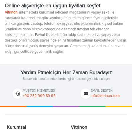
Online alışverişte en uygun fiyatları keşfet
Vitrinon
, internetteki kurumsal e-ticaret mağazalarını yapay zeka ile
tarayarak kategorilere göre ayrılmış ürünleri en güncel fiyat bilgileriyle
birlikte gösterir. Laptop, telefon, ev eşyası, ofis ekipmanları, kişisel bakım
ürünleri ve daha birçok kategoride alternatif fiyatları tek ekranda
karşılaştırabilirsin. Favori listeleri, ürün takip seçenekleri ve yapay zeka
destekli öneri motoru sayesinde en iyi fırsatlara zaman kaybetmeden ulaşır,
bütçe dostu alışveriş deneyimi yaşarsın. Gerçek mağazalardan alınan veri
akışı, güncellik ve güvenilirlik sağlar.
Yardım Etmek İçin Her Zaman Buradayız
Bu destek kanallarından herhangi biri aracılığıyla bize ulaşın
MÜŞTERI HIZMETLERI
EMAIL DESTEK
+90 232 999 89 65
info@vitrinon.com
Kurumsal
Vitrinon