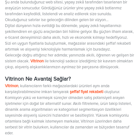
Şu anda bulunduğunuz web sitesi, yapay zekâ tarafından tasarlanan bir
arayüzün sonucudur. Gördüğünüz ürünler yine yapay zekâ botlarımız
tarafından keşfedildi, listelendi ve analiz edilerek size sunuldu.
Okuduğunuz satırlar ise geleceğin dilinden gelen bir vizyon…
Dijital dünyanın hızla evrildiği bu dönemde, yapay zekâ hayatlarımızı
şekillendiren en güçlü araçlardan biri hâline geliyor. Bu güçten ilham alarak,
e-ticaret deneyiminizi daha akıllı, hızlı ve ekonomik kılmayı hedefliyoruz.
Sizi en uygun fiyatlarla buluşturmak, mağazalar arasındaki şeffaf rekabeti
artırmak ve alışverişi teknolojiyle harmanlamak için buradayız.
Geleceğe doğru attığınız her adımda; yanınızda akıllı, öğrenen ve gelişen bir
sistem olacak.
Vitrinon
ile teknoloji sadece izlediğimiz bir kavram olmaktan
çıkıp, alışveriş alışkanlıklarımızın ayrılmaz bir parçasına dönüşecek.
Vitrinon Ne Avantaj Sağlar?
Vitrinon
, kullanıcıların farklı mağazalardaki ürünleri aynı anda
karşılaştırabilmesine imkan tanıyarak
şeffaf fiyat rekabeti
oluşturur.
Komisyon yükü ve karmaşık süreçler olmadan satış potansiyeli arayan
işletmeler için doğal bir alternatif sunar. Akıllı filtreleme, ürün takip listeleri,
dinamik arama algoritmaları ve kategorisel segmentasyon özellikleri
sayesinde alışveriş sürecini hızlandırır ve basitleştirir. Yüksek komisyonlu
ortamlara bağlı kalmak istemeyen markalar, Vitrinon üzerinden daha
serbest bir vitrin bulurken, kullanıcılar da zamandan ve bütçeden tasarruf
eder.