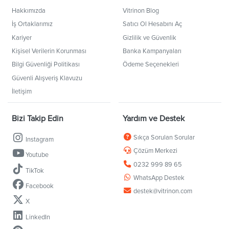
Hakkımızda
Vitrinon Blog
İş Ortaklarımız
Satıcı Ol Hesabını Aç
Kariyer
Gizlilik ve Güvenlik
Kişisel Verilerin Korunması
Banka Kampanyaları
Bilgi Güvenliği Politikası
Ödeme Seçenekleri
Güvenli Alışveriş Klavuzu
İletişim
Bizi Takip Edin
Yardım ve Destek
Sıkça Sorulan Sorular
Instagram
Çözüm Merkezi
Youtube
0232 999 89 65
TikTok
WhatsApp Destek
Facebook
destek@vitrinon.com
X
LinkedIn