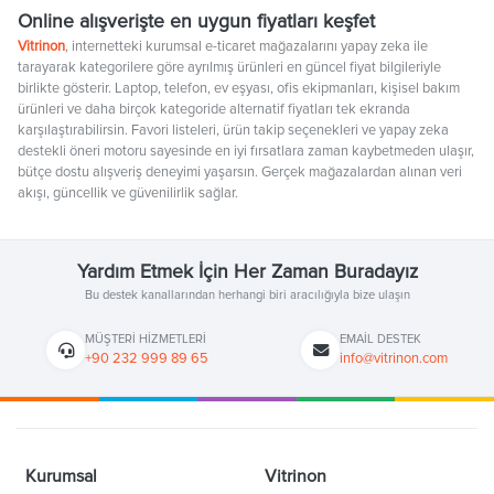
Online alışverişte en uygun fiyatları keşfet
Vitrinon
, internetteki kurumsal e-ticaret mağazalarını yapay zeka ile
tarayarak kategorilere göre ayrılmış ürünleri en güncel fiyat bilgileriyle
birlikte gösterir. Laptop, telefon, ev eşyası, ofis ekipmanları, kişisel bakım
ürünleri ve daha birçok kategoride alternatif fiyatları tek ekranda
karşılaştırabilirsin. Favori listeleri, ürün takip seçenekleri ve yapay zeka
destekli öneri motoru sayesinde en iyi fırsatlara zaman kaybetmeden ulaşır,
bütçe dostu alışveriş deneyimi yaşarsın. Gerçek mağazalardan alınan veri
akışı, güncellik ve güvenilirlik sağlar.
Yardım Etmek İçin Her Zaman Buradayız
Bu destek kanallarından herhangi biri aracılığıyla bize ulaşın
MÜŞTERI HIZMETLERI
EMAIL DESTEK
+90 232 999 89 65
info@vitrinon.com
Kurumsal
Vitrinon