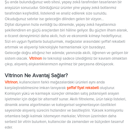
Şu anda bulunduğunuz web sitesi, yapay zekâ tarafından tasarlanan bir
arayüzün sonucudur. Gördüğünüz ürünler yine yapay zekâ botlarımız
tarafından keşfedildi, listelendi ve analiz edilerek size sunuldu.
Okuduğunuz satırlar ise geleceğin dilinden gelen bir vizyon…
Dijital dünyanın hızla evrildiği bu dönemde, yapay zekâ hayatlarımızı
şekillendiren en güçlü araçlardan biri hâline geliyor. Bu güçten ilham alarak,
e-ticaret deneyiminizi daha akıllı, hızlı ve ekonomik kılmayı hedefliyoruz.
Sizi en uygun fiyatlarla buluşturmak, mağazalar arasındaki şeffaf rekabeti
artırmak ve alışverişi teknolojiyle harmanlamak için buradayız.
Geleceğe doğru attığınız her adımda; yanınızda akıllı, öğrenen ve gelişen bir
sistem olacak.
Vitrinon
ile teknoloji sadece izlediğimiz bir kavram olmaktan
çıkıp, alışveriş alışkanlıklarımızın ayrılmaz bir parçasına dönüşecek.
Vitrinon Ne Avantaj Sağlar?
Vitrinon
, kullanıcıların farklı mağazalardaki ürünleri aynı anda
karşılaştırabilmesine imkan tanıyarak
şeffaf fiyat rekabeti
oluşturur.
Komisyon yükü ve karmaşık süreçler olmadan satış potansiyeli arayan
işletmeler için doğal bir alternatif sunar. Akıllı filtreleme, ürün takip listeleri,
dinamik arama algoritmaları ve kategorisel segmentasyon özellikleri
sayesinde alışveriş sürecini hızlandırır ve basitleştirir. Yüksek komisyonlu
ortamlara bağlı kalmak istemeyen markalar, Vitrinon üzerinden daha
serbest bir vitrin bulurken, kullanıcılar da zamandan ve bütçeden tasarruf
eder.