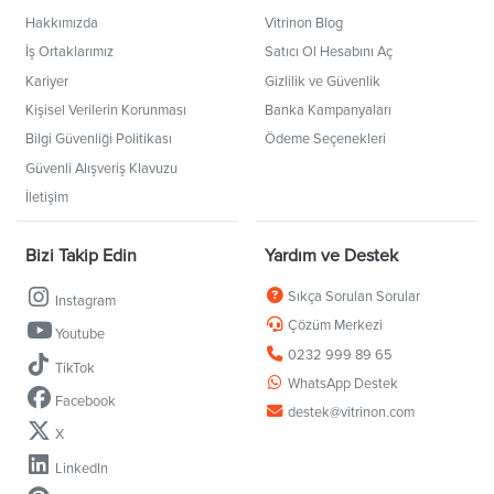
Hakkımızda
Vitrinon Blog
İş Ortaklarımız
Satıcı Ol Hesabını Aç
Kariyer
Gizlilik ve Güvenlik
Kişisel Verilerin Korunması
Banka Kampanyaları
Bilgi Güvenliği Politikası
Ödeme Seçenekleri
Güvenli Alışveriş Klavuzu
İletişim
Bizi Takip Edin
Yardım ve Destek
Sıkça Sorulan Sorular
Instagram
Çözüm Merkezi
Youtube
0232 999 89 65
TikTok
WhatsApp Destek
Facebook
destek@vitrinon.com
X
LinkedIn