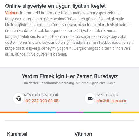
Online alışverişte en uygun fiyatları keşfet
Vitrinon
, internetteki kurumsal e-ticaret mağazalarını yapay zeka ile
tarayarak kategorilere göre ayrılmış ürünleri en güncel fiyat bilgileriyle
birlikte gösterir. Laptop, telefon, ev eşyası, ofis ekipmanları, kişisel bakım
ürünleri ve daha birçok kategoride alternatif fiyatları tek ekranda
karşılaştırabilirsin. Favori listeleri, ürün takip seçenekleri ve yapay zeka
destekli öneri motoru sayesinde en iyi fırsatlara zaman kaybetmeden ulaşır,
bütçe dostu alışveriş deneyimi yaşarsın. Gerçek mağazalardan alınan veri
akışı, güncellik ve güvenilirlik sağlar.
Yardım Etmek İçin Her Zaman Buradayız
Bu destek kanallarından herhangi biri aracılığıyla bize ulaşın
MÜŞTERI HIZMETLERI
EMAIL DESTEK
+90 232 999 89 65
info@vitrinon.com
Kurumsal
Vitrinon