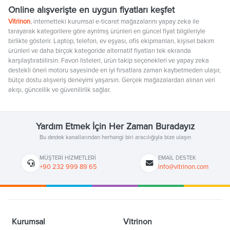
Online alışverişte en uygun fiyatları keşfet
Vitrinon
, internetteki kurumsal e-ticaret mağazalarını yapay zeka ile
tarayarak kategorilere göre ayrılmış ürünleri en güncel fiyat bilgileriyle
birlikte gösterir. Laptop, telefon, ev eşyası, ofis ekipmanları, kişisel bakım
ürünleri ve daha birçok kategoride alternatif fiyatları tek ekranda
karşılaştırabilirsin. Favori listeleri, ürün takip seçenekleri ve yapay zeka
destekli öneri motoru sayesinde en iyi fırsatlara zaman kaybetmeden ulaşır,
bütçe dostu alışveriş deneyimi yaşarsın. Gerçek mağazalardan alınan veri
akışı, güncellik ve güvenilirlik sağlar.
Yardım Etmek İçin Her Zaman Buradayız
Bu destek kanallarından herhangi biri aracılığıyla bize ulaşın
MÜŞTERI HIZMETLERI
EMAIL DESTEK
+90 232 999 89 65
info@vitrinon.com
Kurumsal
Vitrinon