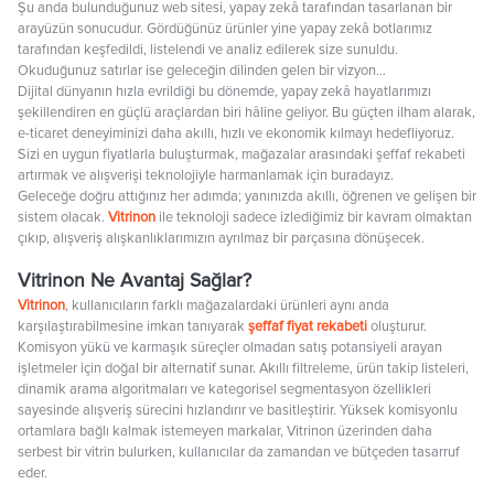
Şu anda bulunduğunuz web sitesi, yapay zekâ tarafından tasarlanan bir
arayüzün sonucudur. Gördüğünüz ürünler yine yapay zekâ botlarımız
tarafından keşfedildi, listelendi ve analiz edilerek size sunuldu.
Okuduğunuz satırlar ise geleceğin dilinden gelen bir vizyon…
Dijital dünyanın hızla evrildiği bu dönemde, yapay zekâ hayatlarımızı
şekillendiren en güçlü araçlardan biri hâline geliyor. Bu güçten ilham alarak,
e-ticaret deneyiminizi daha akıllı, hızlı ve ekonomik kılmayı hedefliyoruz.
Sizi en uygun fiyatlarla buluşturmak, mağazalar arasındaki şeffaf rekabeti
artırmak ve alışverişi teknolojiyle harmanlamak için buradayız.
Geleceğe doğru attığınız her adımda; yanınızda akıllı, öğrenen ve gelişen bir
sistem olacak.
Vitrinon
ile teknoloji sadece izlediğimiz bir kavram olmaktan
çıkıp, alışveriş alışkanlıklarımızın ayrılmaz bir parçasına dönüşecek.
Vitrinon Ne Avantaj Sağlar?
Vitrinon
, kullanıcıların farklı mağazalardaki ürünleri aynı anda
karşılaştırabilmesine imkan tanıyarak
şeffaf fiyat rekabeti
oluşturur.
Komisyon yükü ve karmaşık süreçler olmadan satış potansiyeli arayan
işletmeler için doğal bir alternatif sunar. Akıllı filtreleme, ürün takip listeleri,
dinamik arama algoritmaları ve kategorisel segmentasyon özellikleri
sayesinde alışveriş sürecini hızlandırır ve basitleştirir. Yüksek komisyonlu
ortamlara bağlı kalmak istemeyen markalar, Vitrinon üzerinden daha
serbest bir vitrin bulurken, kullanıcılar da zamandan ve bütçeden tasarruf
eder.