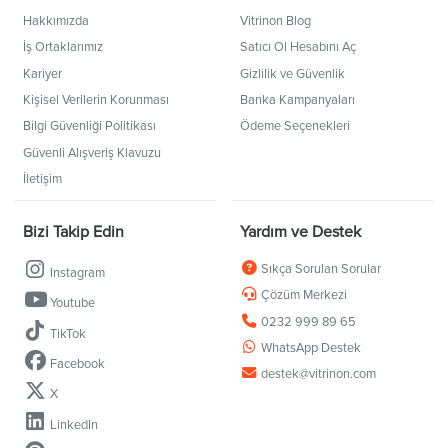
Hakkımızda
Vitrinon Blog
İş Ortaklarımız
Satıcı Ol Hesabını Aç
Kariyer
Gizlilik ve Güvenlik
Kişisel Verilerin Korunması
Banka Kampanyaları
Bilgi Güvenliği Politikası
Ödeme Seçenekleri
Güvenli Alışveriş Klavuzu
İletişim
Bizi Takip Edin
Yardım ve Destek
Sıkça Sorulan Sorular
Instagram
Çözüm Merkezi
Youtube
0232 999 89 65
TikTok
WhatsApp Destek
Facebook
destek@vitrinon.com
X
LinkedIn