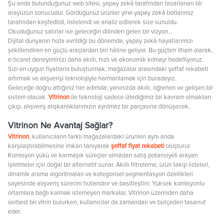
Şu anda bulunduğunuz web sitesi, yapay zekâ tarafından tasarlanan bir
arayüzün sonucudur. Gördüğünüz ürünler yine yapay zekâ botlarımız
tarafından keşfedildi, listelendi ve analiz edilerek size sunuldu.
Okuduğunuz satırlar ise geleceğin dilinden gelen bir vizyon…
Dijital dünyanın hızla evrildiği bu dönemde, yapay zekâ hayatlarımızı
şekillendiren en güçlü araçlardan biri hâline geliyor. Bu güçten ilham alarak,
e-ticaret deneyiminizi daha akıllı, hızlı ve ekonomik kılmayı hedefliyoruz.
Sizi en uygun fiyatlarla buluşturmak, mağazalar arasındaki şeffaf rekabeti
artırmak ve alışverişi teknolojiyle harmanlamak için buradayız.
Geleceğe doğru attığınız her adımda; yanınızda akıllı, öğrenen ve gelişen bir
sistem olacak.
Vitrinon
ile teknoloji sadece izlediğimiz bir kavram olmaktan
çıkıp, alışveriş alışkanlıklarımızın ayrılmaz bir parçasına dönüşecek.
Vitrinon Ne Avantaj Sağlar?
Vitrinon
, kullanıcıların farklı mağazalardaki ürünleri aynı anda
karşılaştırabilmesine imkan tanıyarak
şeffaf fiyat rekabeti
oluşturur.
Komisyon yükü ve karmaşık süreçler olmadan satış potansiyeli arayan
işletmeler için doğal bir alternatif sunar. Akıllı filtreleme, ürün takip listeleri,
dinamik arama algoritmaları ve kategorisel segmentasyon özellikleri
sayesinde alışveriş sürecini hızlandırır ve basitleştirir. Yüksek komisyonlu
ortamlara bağlı kalmak istemeyen markalar, Vitrinon üzerinden daha
serbest bir vitrin bulurken, kullanıcılar da zamandan ve bütçeden tasarruf
eder.