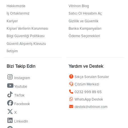
Hakkımızda
Vitrinon Blog
İş Ortaklarımız
Satıcı Ol Hesabını Aç
Kariyer
Gizlilik ve Güvenlik
Kişisel Verilerin Korunması
Banka Kampanyaları
Bilgi Güvenliği Politikası
Ödeme Seçenekleri
Güvenli Alışveriş Klavuzu
İletişim
Bizi Takip Edin
Yardım ve Destek
Sıkça Sorulan Sorular
Instagram
Çözüm Merkezi
Youtube
0232 999 89 65
TikTok
WhatsApp Destek
Facebook
destek@vitrinon.com
X
LinkedIn