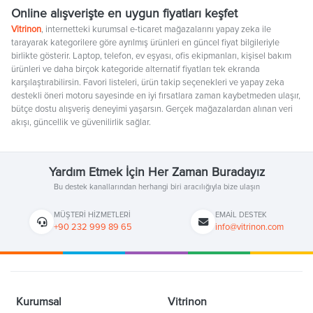
Online alışverişte en uygun fiyatları keşfet
Vitrinon
, internetteki kurumsal e-ticaret mağazalarını yapay zeka ile
tarayarak kategorilere göre ayrılmış ürünleri en güncel fiyat bilgileriyle
birlikte gösterir. Laptop, telefon, ev eşyası, ofis ekipmanları, kişisel bakım
ürünleri ve daha birçok kategoride alternatif fiyatları tek ekranda
karşılaştırabilirsin. Favori listeleri, ürün takip seçenekleri ve yapay zeka
destekli öneri motoru sayesinde en iyi fırsatlara zaman kaybetmeden ulaşır,
bütçe dostu alışveriş deneyimi yaşarsın. Gerçek mağazalardan alınan veri
akışı, güncellik ve güvenilirlik sağlar.
Yardım Etmek İçin Her Zaman Buradayız
Bu destek kanallarından herhangi biri aracılığıyla bize ulaşın
MÜŞTERI HIZMETLERI
EMAIL DESTEK
+90 232 999 89 65
info@vitrinon.com
Kurumsal
Vitrinon