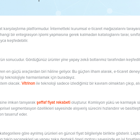
at karşılaştırma platformudur. İnternetteki kurumsal e-ticaret mağazalarını tarayarak
rhangi bir entegrasyon işlemi yapmasına gerek kalmadan kataloglarını tarar, sınıf
ayca keşfedebilir.
n sonucudur. Gördüğünüz ürünler yine yapay zekâ botlarımız tarafından keşfedildi,
en en güçlü araçlardan biri hâline geliyor. Bu güçten ilham alarak, e-ticaret deneyi
rişi teknolojiyle harmanlamak için buradayız.
istem olacak.
Vitrinon
ile teknoloji sadece izlediğimiz bir kavram olmaktan çıkıp, al
mesine imkan tanıyarak
şeffaf fiyat rekabeti
oluşturur. Komisyon yükü ve karmaşık süre
tegorisel segmentasyon özellikleri sayesinde alışveriş sürecini hızlandırır ve basit
en tasarruf eder.
tegorilere göre ayrılmış ürünleri en güncel fiyat bilgileriyle birlikte gösterir. Lapt
ri, ürün takip seçenekleri ve yapay zeka destekli öneri motoru sayesinde en iyi fırs