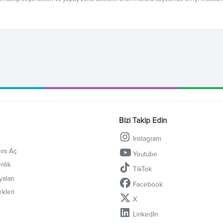
Bizi Takip Edin
Instagram
ını Aç
Youtube
nlik
TikTok
aları
Facebook
kleri
X
LinkedIn