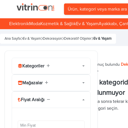
Elektronik
Moda
Kozmetik & Sağlık
Ev & Yaşam
Ayakkabı, Çan
Ana Sayfa
Ev & Yaşam
Dekorasyon
Dekoratif Objeler
Ev & Yaşam
0
sonuç bulundu
Dek
Kategoriler
Bu kategori için alt kategori bulunamadı.
Bu kategori
Mağazalar
bulunmuyor
Bu kategori için mağaza bulunamadı.
Fiyat Aralığı
Daha sonra tekrar k
kategori seçin.