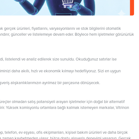
 gerçek ürünleri, fiyatlarını, varyasyonlarını ve stok bilgilerini otomatik
landırır, günceller ve listelemeye devam eder. Böylece hem işletmeler görünürlük
 listelendi ve analiz edilerek size sunuldu. Okuduğunuz satırlar ise
minizi daha akıllı, hızlı ve ekonomik kılmayı hedefliyoruz. Sizi en uygun
ışveriş alışkanlıklarımızın ayrılmaz bir parçasına dönüşecek.
çler olmadan satış potansiyeli arayan işletmeler için doğal bir alternatif
leştirir. Yüksek komisyonlu ortamlara bağlı kalmak istemeyen markalar, Vitrinon
op, telefon, ev eşyası, ofis ekipmanları, kişisel bakım ürünleri ve daha birçok
atlara zaman kaybetmeden ulaşır, bütçe dostu alışveriş deneyimi yaşarsın. Gerçek