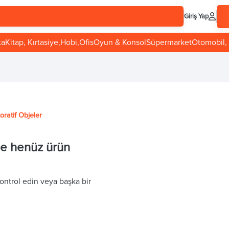
Giriş Yap
ta
Kitap, Kırtasiye,Hobi,Ofis
Oyun & Konsol
Süpermarket
Otomobil, 
oratif Objeler
de henüz ürün
ontrol edin veya başka bir