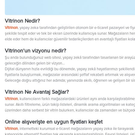
Vitrinon Nedir?
Vitrinon
, yapay zeka tarafından geliştirilen otonom bir e-ticaret pazaryeri ve fiy
şekilde tespit eder ve tek bir ekran üzerinde kullanıcıya sunar. Mağazaların he
elde eder hem de kullanıcılar güvenilir tedarikçilerden en avantajlı fiyatları kol
Vitrinon'un vizyonu nedir?
Şu anda bulunduğunuz web sitesi, yapay zekâ tarafından tasarlanan bir arayüzü
geleceğin dilinden gelen bir vizyon…
Dijital dünyanın hızla evrildiği bu dönemde, yapay zekâ hayatlarımızı şekillendir
fiyatlarla buluşturmak, mağazalar arasındaki şeffaf rekabeti artırmak ve alışve
Geleceğe doğru attığınız her adımda; yanınızda akıllı, öğrenen ve gelişen bir s
Vitrinon Ne Avantaj Sağlar?
Vitrinon
, kullanıcıların farklı mağazalardaki ürünleri aynı anda karşılaştırabil
sunar. Akıllı filtreleme, ürün takip listeleri, dinamik arama algoritmaları ve ka
üzerinden daha serbest bir vitrin bulurken, kullanıcılar da zamandan ve bütçed
Online alışverişte en uygun fiyatları keşfet
Vitrinon
, internetteki kurumsal e-ticaret mağazalarını yapay zeka ile tarayarak ka
kategoride alternatif fiyatları tek ekranda karşılaştırabilirsin. Favori listele