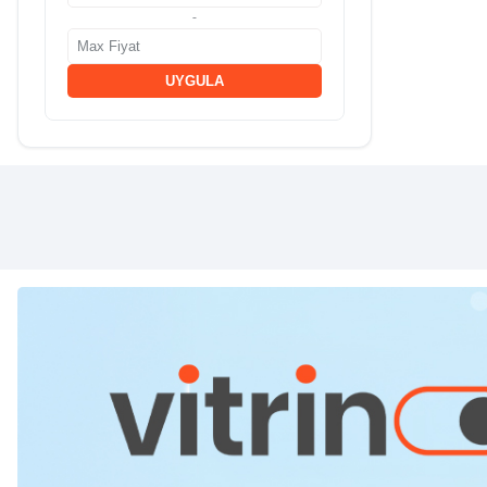
-
UYGULA