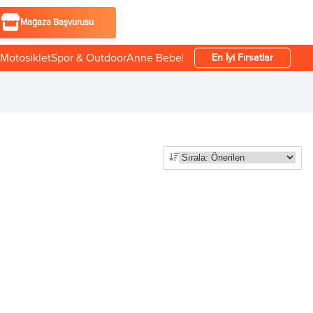
Mağaza Başvurusu
Motosiklet
Spor & Outdoor
Anne Bebek
En İyi Fırsatlar