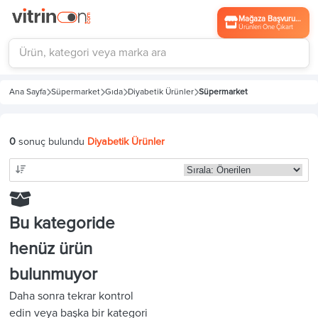
Mağaza Başvurusu
Ürünleri Öne Çıkart
Ana Sayfa
Süpermarket
Gıda
Diyabetik Ürünler
Süpermarket
0
sonuç bulundu
Diyabetik Ürünler
Bu kategoride
henüz ürün
bulunmuyor
Daha sonra tekrar kontrol
edin veya başka bir kategori