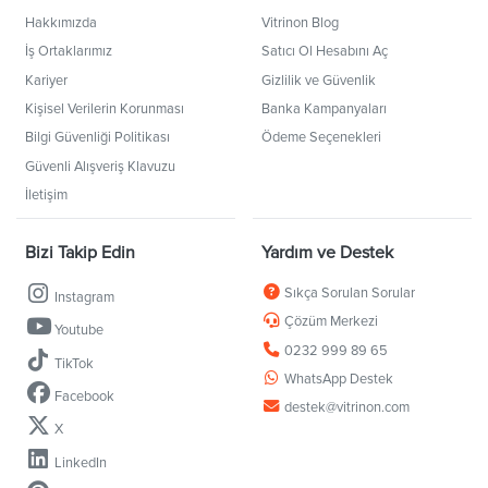
Hakkımızda
Vitrinon Blog
İş Ortaklarımız
Satıcı Ol Hesabını Aç
Kariyer
Gizlilik ve Güvenlik
Kişisel Verilerin Korunması
Banka Kampanyaları
Bilgi Güvenliği Politikası
Ödeme Seçenekleri
Güvenli Alışveriş Klavuzu
İletişim
Bizi Takip Edin
Yardım ve Destek
Sıkça Sorulan Sorular
Instagram
Çözüm Merkezi
Youtube
0232 999 89 65
TikTok
WhatsApp Destek
Facebook
destek@vitrinon.com
X
LinkedIn