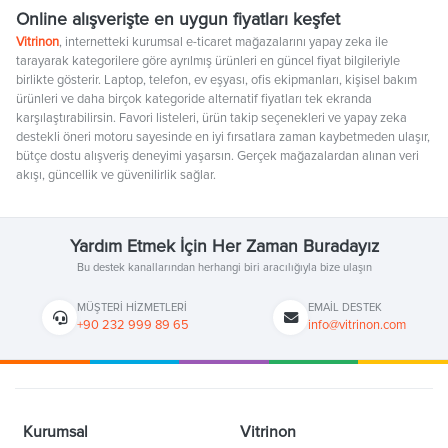
Online alışverişte en uygun fiyatları keşfet
Vitrinon
, internetteki kurumsal e-ticaret mağazalarını yapay zeka ile
tarayarak kategorilere göre ayrılmış ürünleri en güncel fiyat bilgileriyle
birlikte gösterir. Laptop, telefon, ev eşyası, ofis ekipmanları, kişisel bakım
ürünleri ve daha birçok kategoride alternatif fiyatları tek ekranda
karşılaştırabilirsin. Favori listeleri, ürün takip seçenekleri ve yapay zeka
destekli öneri motoru sayesinde en iyi fırsatlara zaman kaybetmeden ulaşır,
bütçe dostu alışveriş deneyimi yaşarsın. Gerçek mağazalardan alınan veri
akışı, güncellik ve güvenilirlik sağlar.
Yardım Etmek İçin Her Zaman Buradayız
Bu destek kanallarından herhangi biri aracılığıyla bize ulaşın
MÜŞTERI HIZMETLERI
EMAIL DESTEK
+90 232 999 89 65
info@vitrinon.com
Kurumsal
Vitrinon