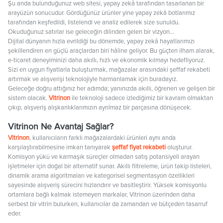
Şu anda bulunduğunuz web sitesi, yapay zekâ tarafından tasarlanan bir
arayüzün sonucudur. Gördüğünüz ürünler yine yapay zekâ botlarımız
tarafından keşfedildi, listelendi ve analiz edilerek size sunuldu.
Okuduğunuz satırlar ise geleceğin dilinden gelen bir vizyon…
Dijital dünyanın hızla evrildiği bu dönemde, yapay zekâ hayatlarımızı
şekillendiren en güçlü araçlardan biri hâline geliyor. Bu güçten ilham alarak,
e-ticaret deneyiminizi daha akıllı, hızlı ve ekonomik kılmayı hedefliyoruz.
Sizi en uygun fiyatlarla buluşturmak, mağazalar arasındaki şeffaf rekabeti
artırmak ve alışverişi teknolojiyle harmanlamak için buradayız.
Geleceğe doğru attığınız her adımda; yanınızda akıllı, öğrenen ve gelişen bir
sistem olacak.
Vitrinon
ile teknoloji sadece izlediğimiz bir kavram olmaktan
çıkıp, alışveriş alışkanlıklarımızın ayrılmaz bir parçasına dönüşecek.
Vitrinon Ne Avantaj Sağlar?
Vitrinon
, kullanıcıların farklı mağazalardaki ürünleri aynı anda
karşılaştırabilmesine imkan tanıyarak
şeffaf fiyat rekabeti
oluşturur.
Komisyon yükü ve karmaşık süreçler olmadan satış potansiyeli arayan
işletmeler için doğal bir alternatif sunar. Akıllı filtreleme, ürün takip listeleri,
dinamik arama algoritmaları ve kategorisel segmentasyon özellikleri
sayesinde alışveriş sürecini hızlandırır ve basitleştirir. Yüksek komisyonlu
ortamlara bağlı kalmak istemeyen markalar, Vitrinon üzerinden daha
serbest bir vitrin bulurken, kullanıcılar da zamandan ve bütçeden tasarruf
eder.