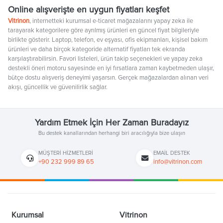
Online alışverişte en uygun fiyatları keşfet
Vitrinon
, internetteki kurumsal e-ticaret mağazalarını yapay zeka ile
tarayarak kategorilere göre ayrılmış ürünleri en güncel fiyat bilgileriyle
birlikte gösterir. Laptop, telefon, ev eşyası, ofis ekipmanları, kişisel bakım
ürünleri ve daha birçok kategoride alternatif fiyatları tek ekranda
karşılaştırabilirsin. Favori listeleri, ürün takip seçenekleri ve yapay zeka
destekli öneri motoru sayesinde en iyi fırsatlara zaman kaybetmeden ulaşır,
bütçe dostu alışveriş deneyimi yaşarsın. Gerçek mağazalardan alınan veri
akışı, güncellik ve güvenilirlik sağlar.
Yardım Etmek İçin Her Zaman Buradayız
Bu destek kanallarından herhangi biri aracılığıyla bize ulaşın
MÜŞTERI HIZMETLERI
EMAIL DESTEK
+90 232 999 89 65
info@vitrinon.com
Kurumsal
Vitrinon