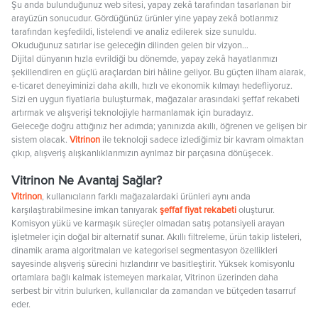
Şu anda bulunduğunuz web sitesi, yapay zekâ tarafından tasarlanan bir
arayüzün sonucudur. Gördüğünüz ürünler yine yapay zekâ botlarımız
tarafından keşfedildi, listelendi ve analiz edilerek size sunuldu.
Okuduğunuz satırlar ise geleceğin dilinden gelen bir vizyon…
Dijital dünyanın hızla evrildiği bu dönemde, yapay zekâ hayatlarımızı
şekillendiren en güçlü araçlardan biri hâline geliyor. Bu güçten ilham alarak,
e-ticaret deneyiminizi daha akıllı, hızlı ve ekonomik kılmayı hedefliyoruz.
Sizi en uygun fiyatlarla buluşturmak, mağazalar arasındaki şeffaf rekabeti
artırmak ve alışverişi teknolojiyle harmanlamak için buradayız.
Geleceğe doğru attığınız her adımda; yanınızda akıllı, öğrenen ve gelişen bir
sistem olacak.
Vitrinon
ile teknoloji sadece izlediğimiz bir kavram olmaktan
çıkıp, alışveriş alışkanlıklarımızın ayrılmaz bir parçasına dönüşecek.
Vitrinon Ne Avantaj Sağlar?
Vitrinon
, kullanıcıların farklı mağazalardaki ürünleri aynı anda
karşılaştırabilmesine imkan tanıyarak
şeffaf fiyat rekabeti
oluşturur.
Komisyon yükü ve karmaşık süreçler olmadan satış potansiyeli arayan
işletmeler için doğal bir alternatif sunar. Akıllı filtreleme, ürün takip listeleri,
dinamik arama algoritmaları ve kategorisel segmentasyon özellikleri
sayesinde alışveriş sürecini hızlandırır ve basitleştirir. Yüksek komisyonlu
ortamlara bağlı kalmak istemeyen markalar, Vitrinon üzerinden daha
serbest bir vitrin bulurken, kullanıcılar da zamandan ve bütçeden tasarruf
eder.