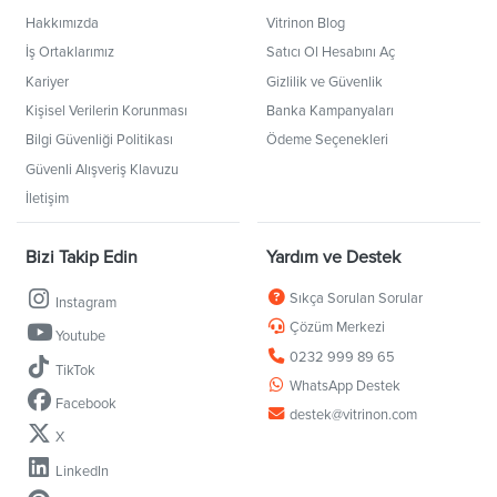
Hakkımızda
Vitrinon Blog
İş Ortaklarımız
Satıcı Ol Hesabını Aç
Kariyer
Gizlilik ve Güvenlik
Kişisel Verilerin Korunması
Banka Kampanyaları
Bilgi Güvenliği Politikası
Ödeme Seçenekleri
Güvenli Alışveriş Klavuzu
İletişim
Bizi Takip Edin
Yardım ve Destek
Sıkça Sorulan Sorular
Instagram
Çözüm Merkezi
Youtube
0232 999 89 65
TikTok
WhatsApp Destek
Facebook
destek@vitrinon.com
X
LinkedIn