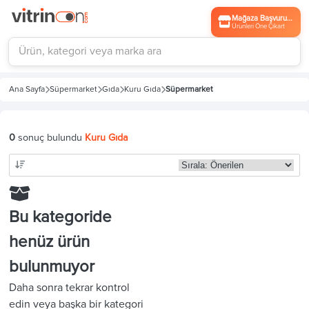
Mağaza Başvurusu
Ürünleri Öne Çıkart
Ana Sayfa
Süpermarket
Gıda
Kuru Gıda
Süpermarket
0
sonuç bulundu
Kuru Gıda
Bu kategoride
henüz ürün
bulunmuyor
Daha sonra tekrar kontrol
edin veya başka bir kategori