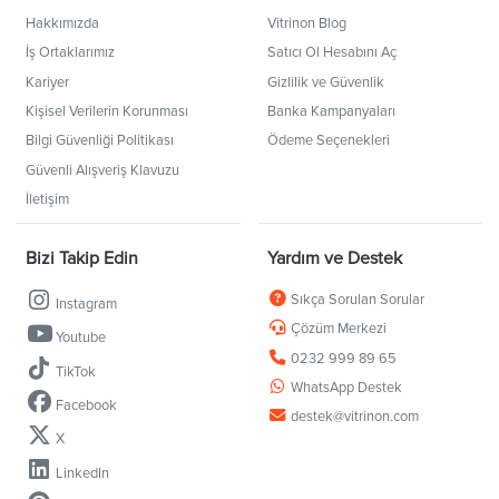
Hakkımızda
Vitrinon Blog
İş Ortaklarımız
Satıcı Ol Hesabını Aç
Kariyer
Gizlilik ve Güvenlik
Kişisel Verilerin Korunması
Banka Kampanyaları
Bilgi Güvenliği Politikası
Ödeme Seçenekleri
Güvenli Alışveriş Klavuzu
İletişim
Bizi Takip Edin
Yardım ve Destek
Sıkça Sorulan Sorular
Instagram
Çözüm Merkezi
Youtube
0232 999 89 65
TikTok
WhatsApp Destek
Facebook
destek@vitrinon.com
X
LinkedIn