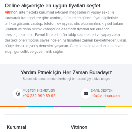
Online alışverişte en uygun fiyatları keşfet
Vitrinon
, internetteki kurumsal e-ticaret mağazalarını yapay zeka ile
tarayarak kategorilere göre ayrılmış ürünleri en güncel fiyat bilgileriyle
birlikte gösterir. Laptop, telefon, ev eşyası, ofis ekipmanları, kişisel bakım
ürünleri ve daha birçok kategoride alternatif fiyatları tek ekranda
karşılaştırabilirsin. Favori listeleri, ürün takip seçenekleri ve yapay zeka
destekli öneri motoru sayesinde en iyi fırsatlara zaman kaybetmeden ulaşır,
bütçe dostu alışveriş deneyimi yaşarsın. Gerçek mağazalardan alınan veri
akışı, güncellik ve güvenilirlik sağlar.
Yardım Etmek İçin Her Zaman Buradayız
Bu destek kanallarından herhangi biri aracılığıyla bize ulaşın
MÜŞTERI HIZMETLERI
EMAIL DESTEK
+90 232 999 89 65
info@vitrinon.com
Kurumsal
Vitrinon