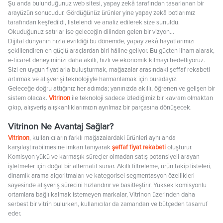
Şu anda bulunduğunuz web sitesi, yapay zekâ tarafından tasarlanan bir
arayüzün sonucudur. Gördüğünüz ürünler yine yapay zekâ botlarımız
tarafından keşfedildi, listelendi ve analiz edilerek size sunuldu.
Okuduğunuz satırlar ise geleceğin dilinden gelen bir vizyon…
Dijital dünyanın hızla evrildiği bu dönemde, yapay zekâ hayatlarımızı
şekillendiren en güçlü araçlardan biri hâline geliyor. Bu güçten ilham alarak,
e-ticaret deneyiminizi daha akıllı, hızlı ve ekonomik kılmayı hedefliyoruz.
Sizi en uygun fiyatlarla buluşturmak, mağazalar arasındaki şeffaf rekabeti
artırmak ve alışverişi teknolojiyle harmanlamak için buradayız.
Geleceğe doğru attığınız her adımda; yanınızda akıllı, öğrenen ve gelişen bir
sistem olacak.
Vitrinon
ile teknoloji sadece izlediğimiz bir kavram olmaktan
çıkıp, alışveriş alışkanlıklarımızın ayrılmaz bir parçasına dönüşecek.
Vitrinon Ne Avantaj Sağlar?
Vitrinon
, kullanıcıların farklı mağazalardaki ürünleri aynı anda
karşılaştırabilmesine imkan tanıyarak
şeffaf fiyat rekabeti
oluşturur.
Komisyon yükü ve karmaşık süreçler olmadan satış potansiyeli arayan
işletmeler için doğal bir alternatif sunar. Akıllı filtreleme, ürün takip listeleri,
dinamik arama algoritmaları ve kategorisel segmentasyon özellikleri
sayesinde alışveriş sürecini hızlandırır ve basitleştirir. Yüksek komisyonlu
ortamlara bağlı kalmak istemeyen markalar, Vitrinon üzerinden daha
serbest bir vitrin bulurken, kullanıcılar da zamandan ve bütçeden tasarruf
eder.